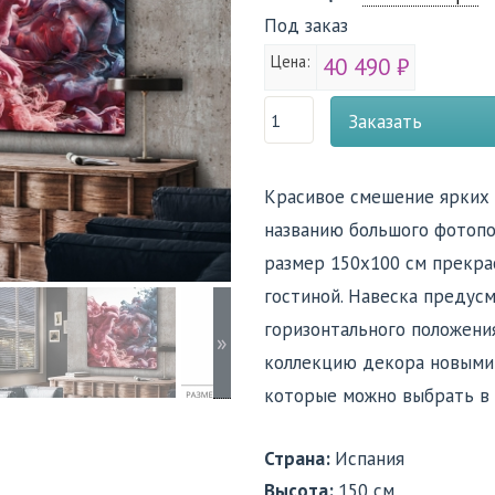
Под заказ
Цена:
40 490 ₽
Заказать
Красивое смешение ярких 
названию большого фотопос
размер 150х100 см прекр
гостиной. Навеска предус
горизонтального положения
»
коллекцию декора новыми
которые можно выбрать в
Страна:
Испания
Высота:
150 см.