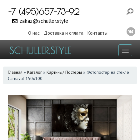
+7 (495)657-73-92
zakaz@schuller.style
О нас
Доставка и оплата
Контакты
Toggl
naviga
ВЫ
Главная
»
Каталог
»
Картины/ Постеры
»
Фотопостер на стекле
Carnaval 150х100
ЗДЕСЬ