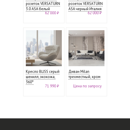
розеток VERSATURN
розеток VERSATURN
3.0 ASA белый
ASA черный Италия
62 000 ₽
62 000 ₽
Кресло BLISS серый
Диван Milan
шенилл, экокожа,
трехместный, хром
360°
71 990 ₽
Цена по запросу