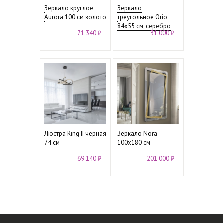
Зеркало круглое
Зеркало
Aurora 100 см золото
треугольное Orio
84х55 см, серебро
71 340 ₽
31 000 ₽
Люстра Ring II черная
Зеркало Nora
74 см
100х180 см
69 140 ₽
201 000 ₽