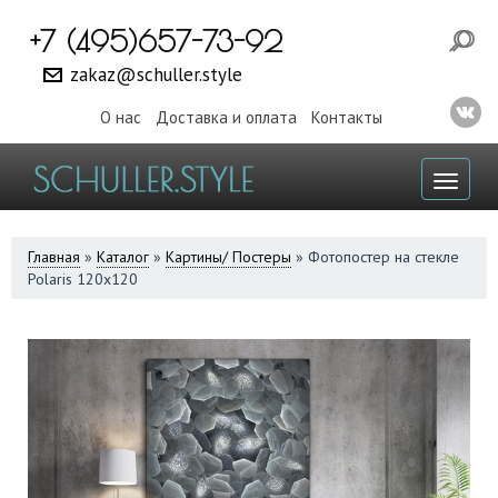
+7 (495)657-73-92
zakaz@schuller.style
О нас
Доставка и оплата
Контакты
Toggl
naviga
ВЫ
Главная
»
Каталог
»
Картины/ Постеры
»
Фотопостер на стекле
Polaris 120х120
ЗДЕСЬ