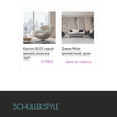
Кресло BLISS серый
Диван Milan
шенилл, экокожа,
трехместный, хром
360°
71 990 ₽
Цена по запросу
SCHULLER.STYLE