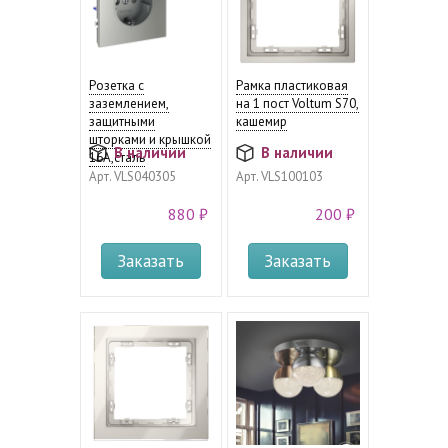
Розетка с
Рамка пластиковая
заземлением,
на 1 пост Voltum S70,
защитными
кашемир
шторками и крышкой
В наличии
В наличии
16А,сталь
Арт.
VLS040305
Арт.
VLS100103
880 ₽
200 ₽
Заказать
Заказать