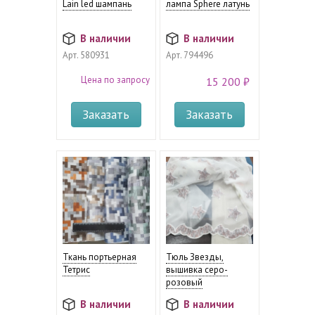
Lain led шампань
лампа Sphere латунь
В наличии
В наличии
Арт.
580931
Арт.
794496
Цена по запросу
15 200 ₽
Заказать
Заказать
Ткань портьерная
Тюль Звезды,
Тетрис
вышивка серо-
розовый
В наличии
В наличии