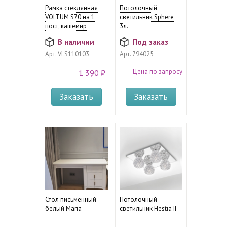
Рамка стеклянная
Потолочный
VOLTUM S70 на 1
светильник Sphere
пост, кашемир
3л.
В наличии
Под заказ
Арт.
VLS110103
Арт.
794025
Цена по запросу
1 390 ₽
Заказать
Заказать
Стол письменный
Потолочный
белый Maria
светильник Hestia II