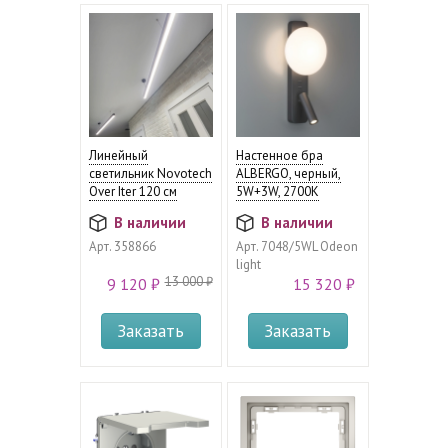
Линейный
Настенное бра
светильник Novotech
ALBERGO, черный,
Over Iter 120 см
5W+3W, 2700К
В наличии
В наличии
Арт.
358866
Арт.
7048/5WL Odeon
light
13 000 ₽
9 120 ₽
15 320 ₽
Заказать
Заказать